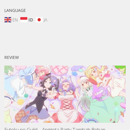
LANGUAGE
EN
ID
JA
REVIEW
Futoku no Guild – Anggota Party Tambah Beban