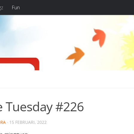
gz
Fun
e Tuesday #226
RA
·
15 FEBRUARI, 2022