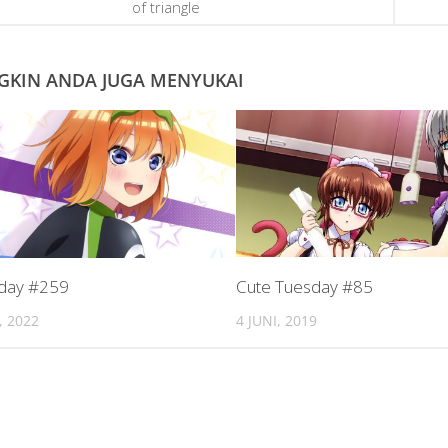
of triangle
KIN ANDA JUGA MENYUKAI
day #259
Cute Tuesday #85
 2022
4 JUNI, 2019