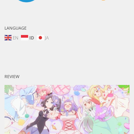
LANGUAGE
EN
ID
JA
REVIEW