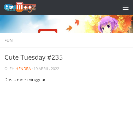
Skip to content
FUN
Cute Tuesday #235
OLEH
HENDRA
·
19 APRIL, 2022
Dosis moe mingguan.