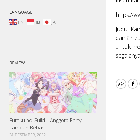
Kisah Kano
LANGUAGE
https://
EN
ID
JA
Judul Kan
dan Chizu
untuk me
segalanya
REVIEW
Futoku no Guild – Anggota Party
Tambah Beban
31 DESEMBER, 2022