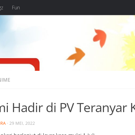
gz
Fun
NIME
i Hadir di PV Teranyar 
RA
·
29 MEI, 2022