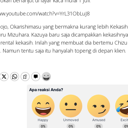
kari berlanjut di layar kaca mulai 1 Juli.
www.youtube.com/watch?v=YrL31ObLuJ8
ojo, Okarishimasu yang bermakna kurang lebih Kekasih
ru Mizuhara. Kazuya baru saja dicampakkan kekasihnya
rental kekasih. Inilah yang membuat dia bertemu Chiz
. Namun tentu saja itu hanyalah topeng di depan klien.