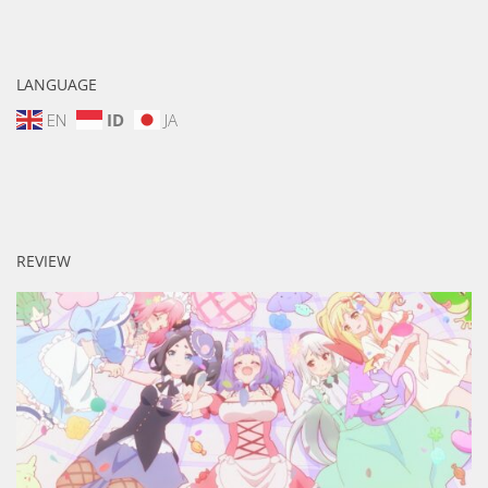
LANGUAGE
EN
ID
JA
REVIEW