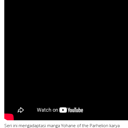
Seri ini mengadaptasi manga Yohane of the Parhelion karya