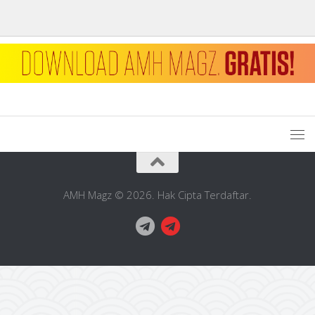
AMH Magz © 2026. Hak Cipta Terdaftar.