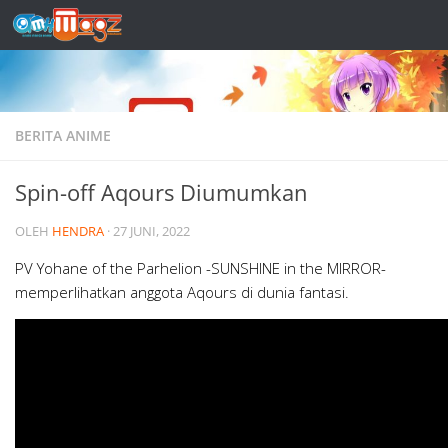
Skip to content
BERITA ANIME
Spin-off Aqours Diumumkan
OLEH
HENDRA
·
27 JUNI, 2022
PV Yohane of the Parhelion -SUNSHINE in the MIRROR-
memperlihatkan anggota Aqours di dunia fantasi.