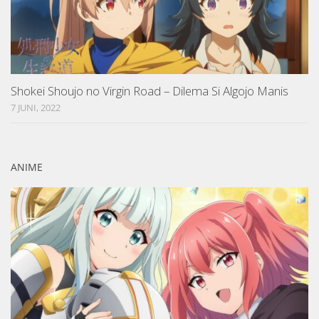
Shokei Shoujo no Virgin Road – Dilema Si Algojo Manis
7 JUNI, 2022
ANIME