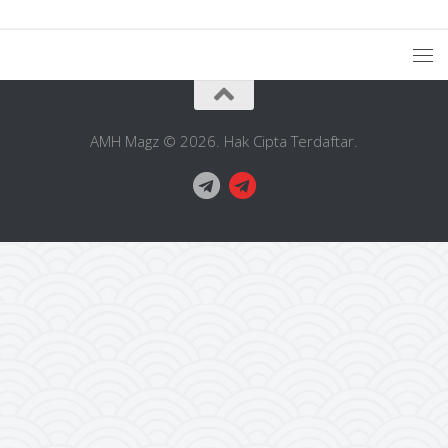
AMH Magz © 2026. Hak Cipta Terdaftar.