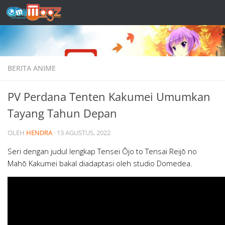
Skip to content
BERITA ANIME
PV Perdana Tenten Kakumei Umumkan
Tayang Tahun Depan
OLEH
HENDRA
·
13 AGUSTUS, 2022
Seri dengan judul lengkap Tensei Ōjo to Tensai Reijō no
Mahō Kakumei bakal diadaptasi oleh studio Domedea.