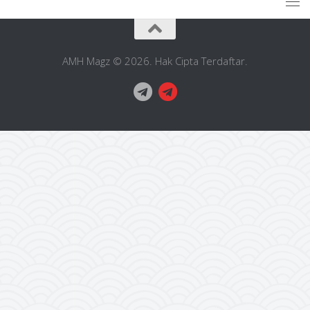
AMH Magz © 2026. Hak Cipta Terdaftar.