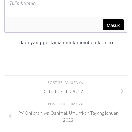
POST SELANJUTNYA
Cute Tuesday #252
POST SEBELUMNYA
PV Oniichan wa Oshimai! Umumkan Tayang Januari
2023