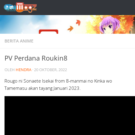
Skip to content
BERITA ANIME
PV Perdana Roukin8
OLEH
HENDRA
·
20 OKTOBER, 2022
Rougo ni Sonaete Isekai from 8-manmai no Kinka wo
Tamemasu akan tayang Januari 2023.