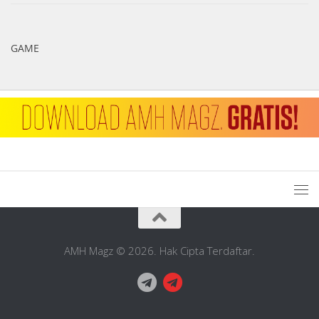
GAME
AMH Magz © 2026. Hak Cipta Terdaftar.