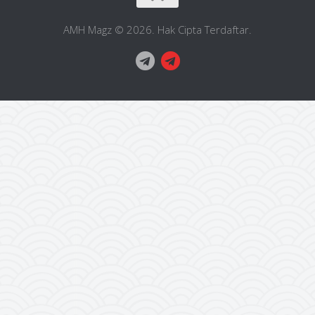
AMH Magz © 2026. Hak Cipta Terdaftar.