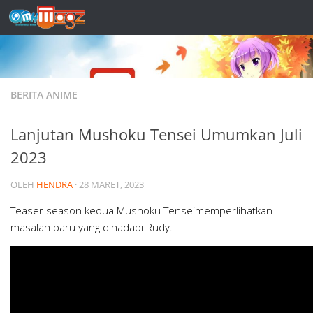
Skip to content
BERITA ANIME
Lanjutan Mushoku Tensei Umumkan Juli
2023
OLEH
HENDRA
·
28 MARET, 2023
Teaser season kedua Mushoku Tenseimemperlihatkan
masalah baru yang dihadapi Rudy.