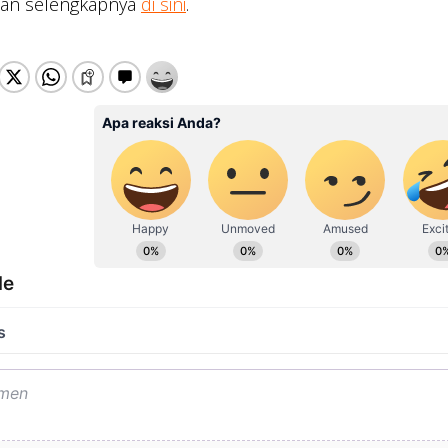
san selengkapnya
di sini
.