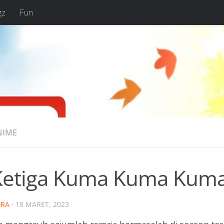
gz
Fun
NIME
Ketiga Kuma Kuma Kuma
RA
·
18 MARET, 2023