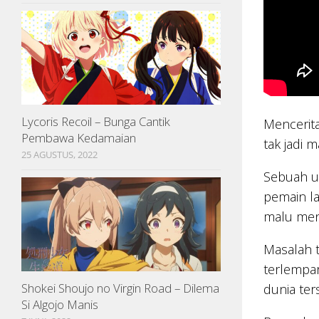
Lycoris Recoil – Bunga Cantik
Mencerit
Pembawa Kedamaian
tak jadi 
25 AGUSTUS, 2022
Sebuah u
pemain la
malu men
Masalah t
terlempar
Shokei Shoujo no Virgin Road – Dilema
dunia ter
Si Algojo Manis