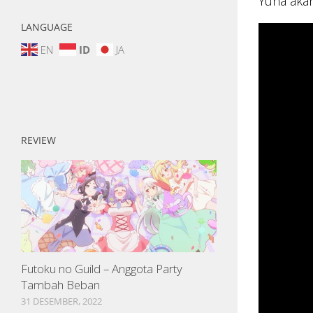
Yuna aka
LANGUAGE
EN
ID
JA
REVIEW
Futoku no Guild – Anggota Party
Tambah Beban
31 DESEMBER, 2022