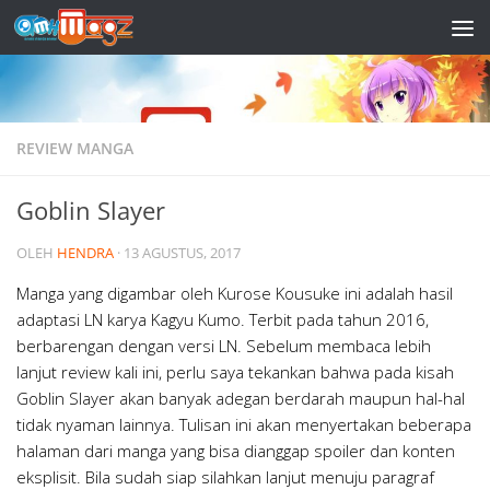
Skip to content
REVIEW MANGA
Goblin Slayer
OLEH
HENDRA
·
13 AGUSTUS, 2017
Manga yang digambar oleh Kurose Kousuke ini adalah hasil
adaptasi LN karya Kagyu Kumo. Terbit pada tahun 2016,
berbarengan dengan versi LN. Sebelum membaca lebih
lanjut review kali ini, perlu saya tekankan bahwa pada kisah
Goblin Slayer akan banyak adegan berdarah maupun hal-hal
tidak nyaman lainnya. Tulisan ini akan menyertakan beberapa
halaman dari manga yang bisa dianggap spoiler dan konten
eksplisit. Bila sudah siap silahkan lanjut menuju paragraf