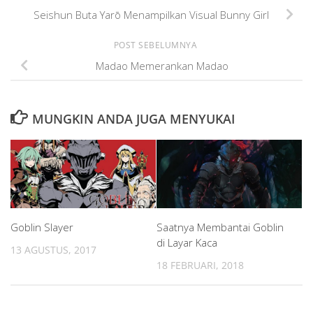
Seishun Buta Yarō Menampilkan Visual Bunny Girl
POST SEBELUMNYA
Madao Memerankan Madao
MUNGKIN ANDA JUGA MENYUKAI
Goblin Slayer
Saatnya Membantai Goblin
di Layar Kaca
13 AGUSTUS, 2017
18 FEBRUARI, 2018