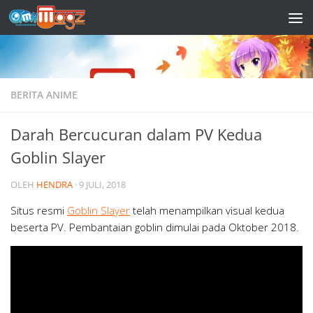
Skip to content
BERITA ANIME
Darah Bercucuran dalam PV Kedua
Goblin Slayer
OLEH
HENDRA
·
9 JULI, 2018
Situs resmi
Goblin Slayer
telah menampilkan visual kedua
beserta PV. Pembantaian goblin dimulai pada Oktober 2018.