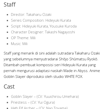
Staff
Director: Takaharu Ozaki
Series Composition: Hideyuki Kurata
Script: Hideyuki Kurata, Yousuke Kuroda
Character Designer: Takashi Nagayoshi
OP Theme: Mili
Music: Mili
Staff yang menarik di sini adalah sutradara Takaharu Ozaki
yang sebelumnya menyutradarai Shōjo Shūmatsu Ryokō.
Ditambah pembuat komposisi seri Hideyuki Kurata yang
pernah mengurusi adaptasi naskah Made in Abyss. Anime
Goblin Slayer diproduksi oleh studio WHITE FOX.
Cast
Goblin Slayer – (CV: Yuuichirou Umehara)
Priestess – (CV: Yui Ogura)
High Elf Archer – (CV: Nao Toyama)