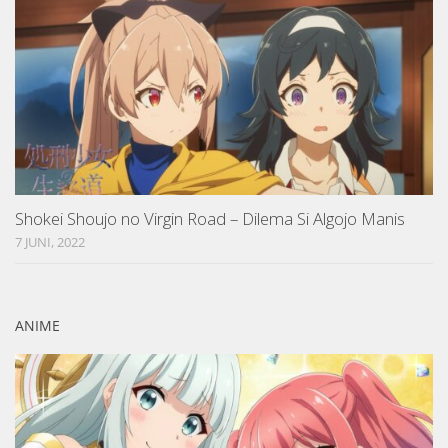
Shokei Shoujo no Virgin Road – Dilema Si Algojo Manis
7 JUNI, 2022
ANIME