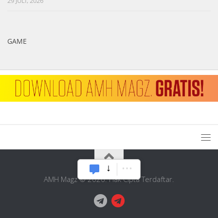
29 JULI, 2026
GAME
AMH Magz © 2026. Hak Cipta Terdaftar.