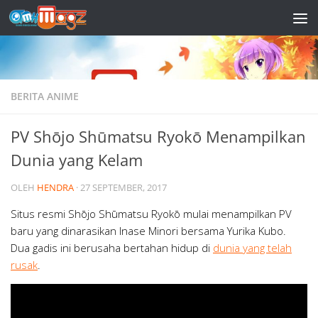
Skip to content
BERITA ANIME
PV Shōjo Shūmatsu Ryokō Menampilkan
Dunia yang Kelam
OLEH
HENDRA
·
27 SEPTEMBER, 2017
Situs resmi Shōjo Shūmatsu Ryokō mulai menampilkan PV
baru yang dinarasikan Inase Minori bersama Yurika Kubo.
Dua gadis ini berusaha bertahan hidup di
dunia yang telah
rusak
.