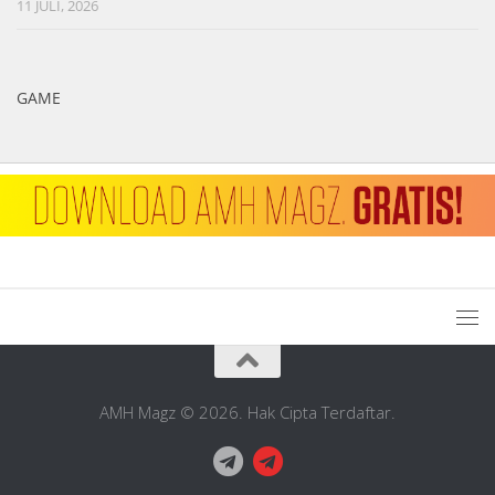
11 JULI, 2026
GAME
AMH Magz © 2026. Hak Cipta Terdaftar.