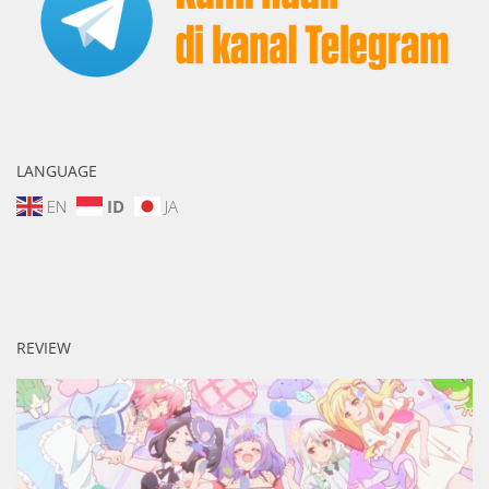
LANGUAGE
EN
ID
JA
REVIEW