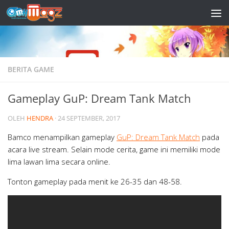
Skip to content
BERITA GAME
Gameplay GuP: Dream Tank Match
OLEH
HENDRA
·
24 SEPTEMBER, 2017
Bamco menampilkan gameplay
GuP: Dream Tank Match
pada
acara live stream. Selain mode cerita, game ini memiliki mode
lima lawan lima secara online.
Tonton gameplay pada menit ke 26-35 dan 48-58.