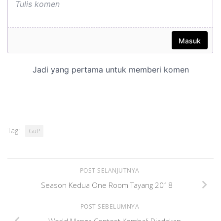
Tag:
GuP
POST SELANJUTNYA
Season Kedua One Room Tayang 2018
POST SEBELUMNYA