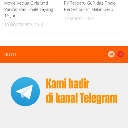
Movie Kedua Girls und
PV Terbaru GuP das Finale,
Panzer das Finale Tayang
Pertempuran Makin Seru
15 Juni
17 MARET, 2019
19 NOVEMBER, 2018
IKUTI