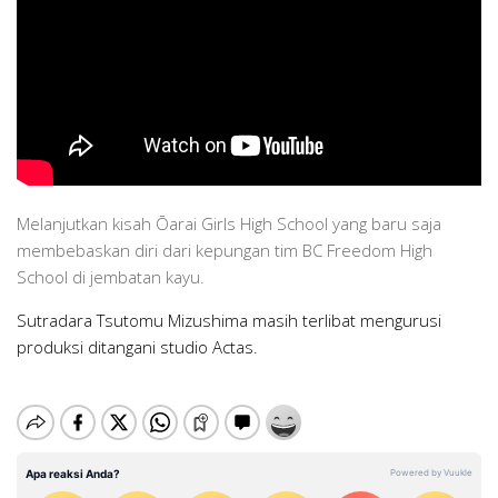
Melanjutkan kisah Ōarai Girls High School yang baru saja
membebaskan diri dari kepungan tim BC Freedom High
School di jembatan kayu.
Sutradara Tsutomu Mizushima masih terlibat mengurusi
produksi ditangani studio Actas.