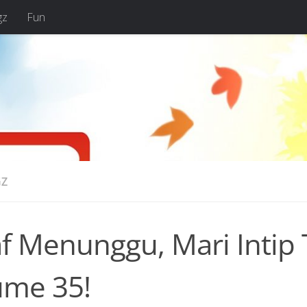
gz
Fun
Z
f Menunggu, Mari Intip
ume 35!