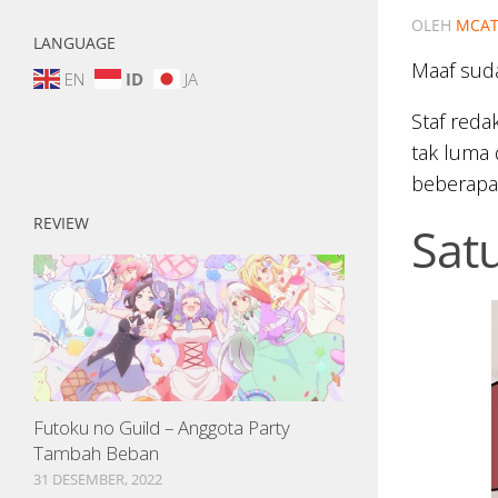
OLEH
MCAT
LANGUAGE
Maaf sud
EN
ID
JA
Staf reda
tak luma
beberapa
REVIEW
Sat
Futoku no Guild – Anggota Party
Tambah Beban
31 DESEMBER, 2022