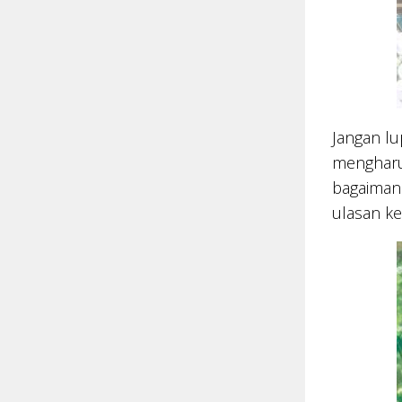
Jangan l
mengharu 
bagaiman
ulasan k