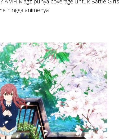
en? AMH Magz punya coverage untuk Battle Girls
me hingga animenya.