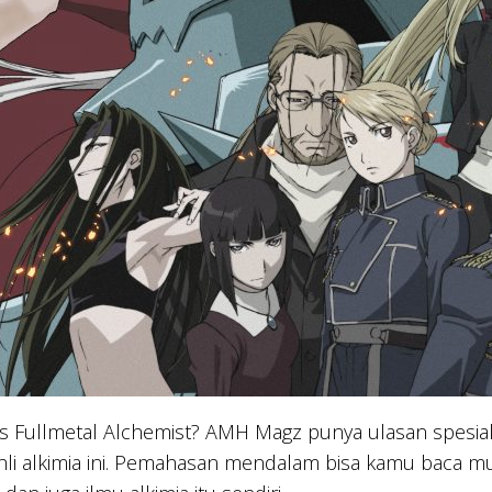
s Fullmetal Alchemist? AMH Magz punya ulasan spesial
hli alkimia ini. Pemahasan mendalam bisa kamu baca mula