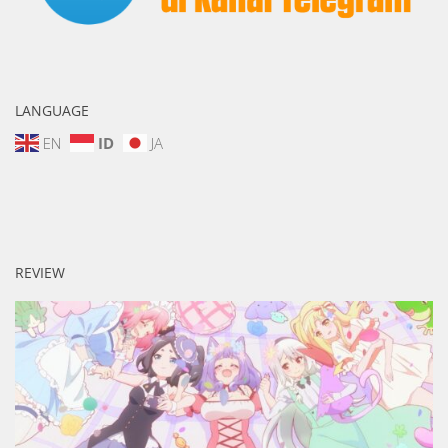
LANGUAGE
EN
ID
JA
REVIEW