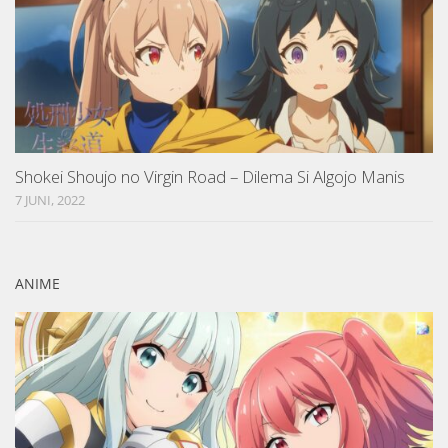
Shokei Shoujo no Virgin Road – Dilema Si Algojo Manis
7 JUNI, 2022
ANIME