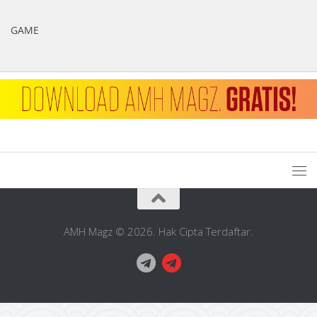
GAME
AMH Magz © 2026. Hak Cipta Terdaftar.