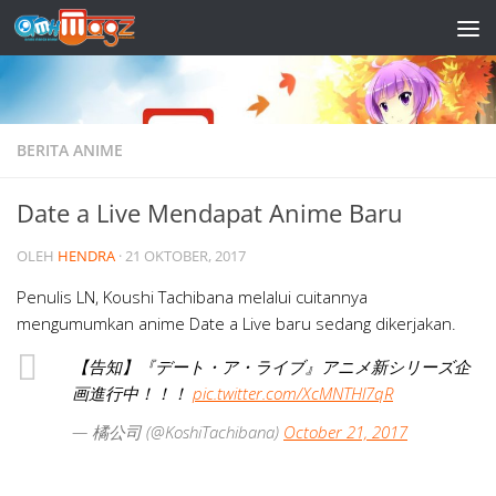
Skip to content
BERITA ANIME
Date a Live Mendapat Anime Baru
OLEH
HENDRA
·
21 OKTOBER, 2017
Penulis LN, Koushi Tachibana melalui cuitannya
mengumumkan anime Date a Live baru sedang dikerjakan.
【告知】『デート・ア・ライブ』アニメ新シリーズ企
画進行中！！！
pic.twitter.com/XcMNTHl7qR
— 橘公司 (@KoshiTachibana)
October 21, 2017