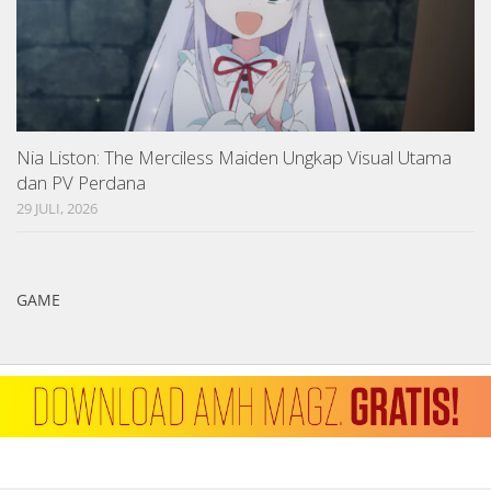
Nia Liston: The Merciless Maiden Ungkap Visual Utama
dan PV Perdana
29 JULI, 2026
GAME