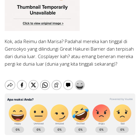
Saigyouji Yuyuko (西行寺幽々子)
Ibuki Suika (伊吹萃香)
Watatsuki no Toyohime (綿月豊姫)
Watatsuki no Yorihime (綿月依姫)
VA : Kayano Ai
VA : Shimizu Ai
VA: Tomatsu Haruka
VA: Kawasumi Ayako
Yuurei (Hantu) yang tinggal di Hakugyokurou. Pada perang invasi
Oni yang suka minum sake dan agak temperamen. Ia memimpin
Cendikiawan Bulan yang merupakan murid dari Yagokoro Eirin ini
Adik dari Watatsuki no Toyohime yang mampu memanggil roh
Bulan yang pertama, ia bertindak sebagai penyusup. Namun
pasukan Bumi dalam perang invasi Bulan yang pertama. Sempat
mampu mengendalikan boundary serta aliran air dan daratan.
dan dewa. Bersama Pangeran Sasarae, ia berhasil menumpas
Kok, ada Reimu dan Marisa? Padahal mereka kan tinggal di
melihat kekalahan pasukan Bumi, ia mengurungkan niatnya.
terjadi pertarungan sengit dengan Pangeran Sasarae, namun ia
Pada perang invasi Bulan yang pertama ia berhasil menggagalkan
pasukan Bumi di Ibukota Bulan. Pada perang invasi Bulan yang
Gensokyo yang dilindungi Great Hakurei Barrier dan terpisah
Pada perang invasi Bulan yang kedua (Silent Sinner in Blue), ia
mengalami luka parah dan menyuruh Yukari untuk mundur.
pasukan Bumi untuk mundur. Ia juga berhasil menggagalkan
kedua, ia berhasil menggagalkan rencana invasi Reimu dkk di
dari dunia luar. Cosplayer kah? atau emang beneran mereka
berhasil menyusup ke kediaman Watatsuki bersaudari dan
rencana Yukari yang ingin menyusup ke Ibukota Bulan pada
Laut Tenang (Laut di Bulan). Berbeda dengan kakaknya yang
pergi ke dunia luar (dunia yang kita tinggali sekarang)?
mencuri sebuah barang antik dari tempat itu.
perang invasi Bulan yang kedua. Namun ia kehilangan barang
santai dan periang, ia sangat serius dalam segala sesuatu.
antik yang dicuri oleh Yuyuko.