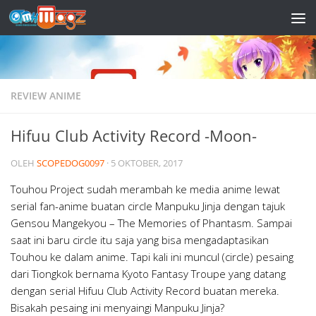
Skip to content
REVIEW ANIME
Hifuu Club Activity Record -Moon-
OLEH
SCOPEDOG0097
·
5 OKTOBER, 2017
Touhou Project sudah merambah ke media anime lewat
serial fan-anime buatan circle Manpuku Jinja dengan tajuk
Gensou Mangekyou – The Memories of Phantasm. Sampai
saat ini baru circle itu saja yang bisa mengadaptasikan
Touhou ke dalam anime. Tapi kali ini muncul (circle) pesaing
dari Tiongkok bernama Kyoto Fantasy Troupe yang datang
dengan serial Hifuu Club Activity Record buatan mereka.
Bisakah pesaing ini menyaingi Manpuku Jinja?