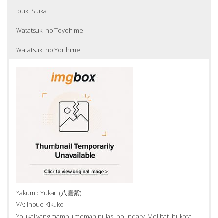
Ibuki Suika
Watatsuki no Toyohime
Watatsuki no Yorihime
Maribel Hearn (マエリベリー・ハーン)
Yagokoro Eirin (八意永琳)
Houraisan Kaguya (蓬来山輝夜)
Pangeran Tsuku (都久親王)
Pangeran Sasarae (細愛親王)
VA: Hanazawa Kana
VA: Shimamoto Sumi
VA: Noto Mamiko
VA: Inoue Kazuhiko
VA: Koyama Rikiya
Teman dekat Usami Renko yang mampu memecahkan
Cendekiawan Bulan yang mampu membuat segala jenis obat.
Putri Bulan yang meminum obat keabadian. Sama seperti
Cendikiawan Bulan yang merupakan rival dari Yagokoro Eirin. Ia
Panglima tertinggi sekaligus prajurit terkuat di Ibukota Bulan.
boundary. Melihat antusiasme Renko yang ingin pergi ke Bulan,
Karena ia telah membuat obat keabadian dan memberikannya
Yagokoro Eirin, ia juga diusir dari Ibukota Bulan. Sebelum kabur,
menuduh Yagokoro Eirin dan Houraisan Kaguya telah membuat
Pangeran yang merupakan sekutu Pangeran Tsuku ini memimpin
ia memutuskan untuk pergi bersama ke Bulan dengan
kepada Kaguya, ia diusir dari Ibukota Bulan dan dicap “tidak
ia dijatuhi hukuman berupa perubahan status menjadi “yang
obat keabadian yang dapat mencoreng nama baik Kaisar
pasukan Ibukota Bulan ketika pasukan dari Bumi datang
memecahkan border yang memisahkan ilusi Bulan dan Bulan asli
murni” oleh Kaisar Tsukuyomi. Dialah yang membawa kabur
tidak murni” dan harus menjalani pengampunan dosa dengan
Tsukuyomi dan Ibukota Bulan.
menginvasi Ibukota Bulan. Terlibat perang intensif dengan Ibuki
sekaligus menyelidiki misteri dibalik legenda Bulan. Akhirnya ia
Kaguya ke Bumi (Gensokyo) dan kini mereka berdua tinggal di
mengadakan Reigetsusai. Dia dan Eirin berhasil kabur dari
Suika dan berhasil mengusir pasukan Bumi dari Ibukota Bulan.
berhasil memecahkan border dan pergi ke Bulan bersama
Eientei.
Ibukota Bulan, dan kini tinggal bersama Yagokoro Eirin di Eientei.
Renko.
Yakumo Yukari (八雲紫)
VA: Inoue Kikuko
Youkai yang mampu memanipulasi boundary. Melihat Ibukota