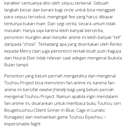
karakter semuanya diisi oleh seiyuu terkenal. Sebuah
langkah besar dan berani bagi circle untuk bisa menggaet
para seiyuu tersebut, mengingat fee yang harus dibayar
tentunya bukan main. Dari segi cerita, secara umum tidak
masalah. Hanya saja karena lebih banyak bercerita,
penonton mungkin akan berpikir anime ini lebih banyak “tell”
daripada “show”. Terkadang apa yang diceritakan oleh Renko
kepada Merry (dan juga penonton) terkait kisah putri Kaguya
dan Hourai Elixir tidak relevan saat adegan mengenai Ibukota
Bulan tampil.
Penonton yang belum pernah mengetahui dan mengenal
Touhou Project bisa menonton fan-anime ini, karena fan-
anime ini bersifat
newbie-friendly
bagi yang belum pernah
mengenal Touhou Project. Namun apabila ingin mendalami
fan-anime ini, disarankan untuk membaca buku Touhou seri
Bougetsushou (Silent Sinner in Blue, Cage in Lunatic
Runagate) dan memainkan game Touhou Eiyashou ~
Imperishable Night.