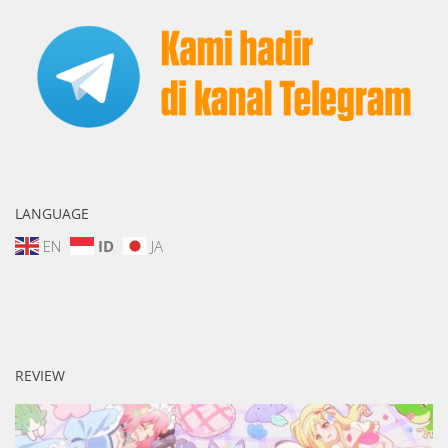
LANGUAGE
EN
ID
JA
REVIEW