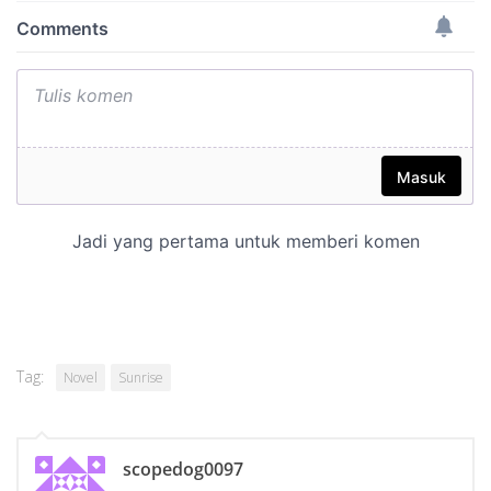
Tag:
Novel
Sunrise
scopedog0097