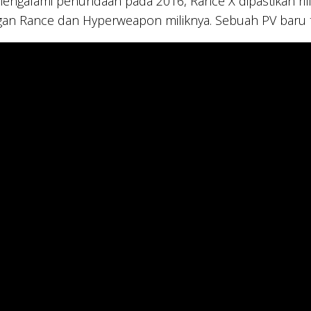
engalami penundaan pada 2016, Rance X dipastikan rilis 
an Rance dan Hyperweapon miliknya. Sebuah PV baru tel