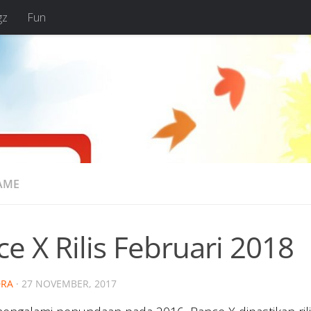
gz
Fun
AME
e X Rilis Februari 2018
RA
·
27 NOVEMBER, 2017