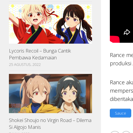
Lycoris Recoil – Bunga Cantik
Rance mem
Pembawa Kedamaian
produksi 
25 AGUSTUS, 2022
Rance aka
mempersi
diberitak
Sauce
Shokei Shoujo no Virgin Road – Dilema
Si Algojo Manis