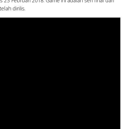
23 Februari 2018. Game ini adalah seri final dari
ah dirilis.