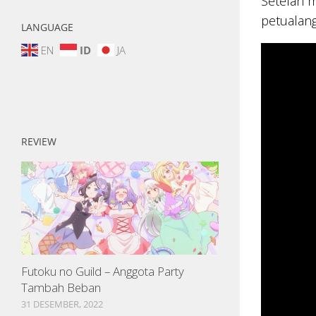
Setelah m
petualang
LANGUAGE
EN
ID
JA
REVIEW
Futoku no Guild – Anggota Party
Tambah Beban
31 DESEMBER, 2022