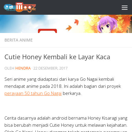
Skip to content
BERITA ANIME
Cutie Honey Kembali ke Layar Kaca
OLEH
HENDRA
·
22 DESEMBER, 2017
Seri anime yang diadaptasi dari karya Go Nagai kembali
mendapat anime pada 2018. Ini adalah bagian dari proyek
perayaan 50 tahun Go Nagai
berkarya.
Cerita dasarnya adalah android bernama Honey Kisaragi yang
bisa berubah menjadi Cutie Honey untuk melawan kejahatan.
Oleh Go Nagai, Honey dianggap tokoh protagonis perempuan