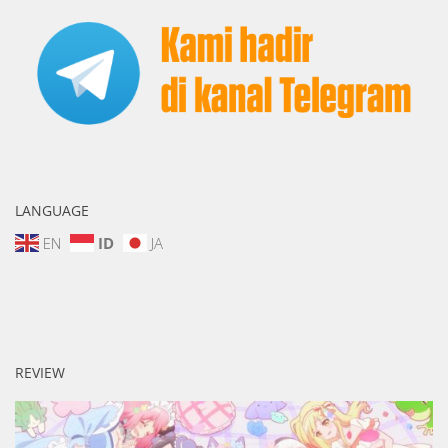
LANGUAGE
EN
ID
JA
REVIEW