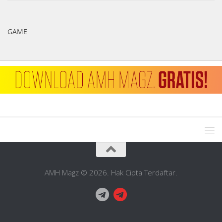
GAME
AMH Magz © 2026. Hak Cipta Terdaftar.