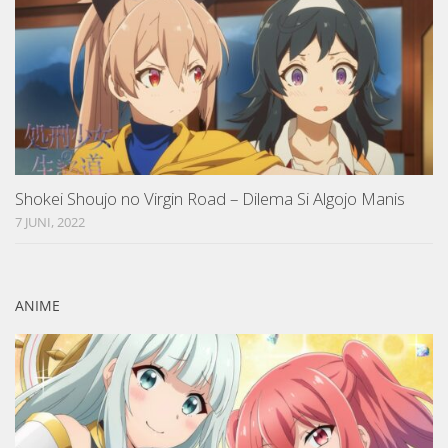
Shokei Shoujo no Virgin Road – Dilema Si Algojo Manis
7 JUNI, 2022
ANIME