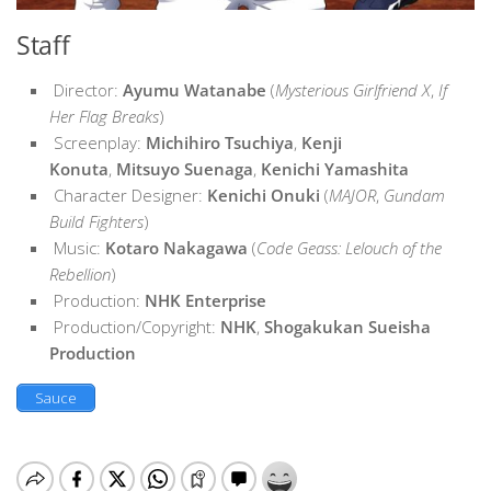
Staff
Director:
Ayumu Watanabe
(
Mysterious Girlfriend X
,
If
Her Flag Breaks
)
Screenplay:
Michihiro Tsuchiya
,
Kenji
Konuta
,
Mitsuyo Suenaga
,
Kenichi Yamashita
Character Designer:
Kenichi Onuki
(
MAJOR
,
Gundam
Build Fighters
)
Music:
Kotaro Nakagawa
(
Code Geass: Lelouch of the
Rebellion
)
Production:
NHK Enterprise
Production/Copyright:
NHK
,
Shogakukan Sueisha
Production
Sauce