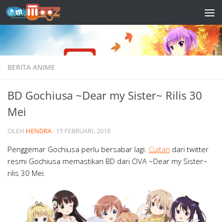
Skip to content
BERITA ANIME
BD Gochiusa ~Dear my Sister~ Rilis 30
Mei
OLEH
HENDRA
·
15 FEBRUARI, 2018
Penggemar Gochiusa perlu bersabar lagi.
Cuitan
dari twitter
resmi Gochiusa memastikan BD dari OVA ~Dear my Sister~
rilis 30 Mei.