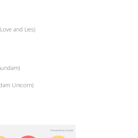
Love and Lies)
 Gundam)
ndam Unicorn)