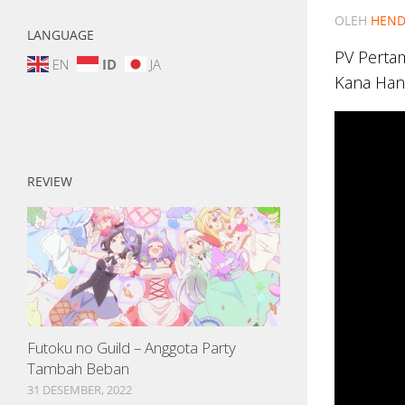
OLEH
HEND
LANGUAGE
PV Pertam
EN
ID
JA
Kana Han
REVIEW
Futoku no Guild – Anggota Party
Tambah Beban
31 DESEMBER, 2022