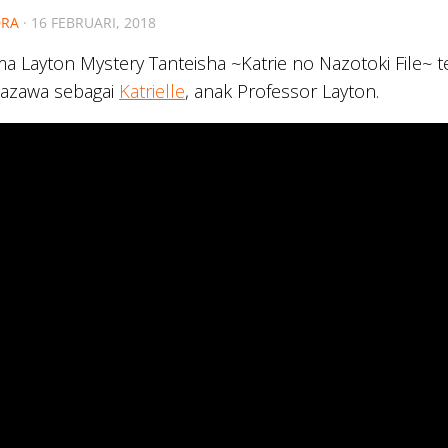
RA
·
16 FEBRUARI, 2018
a Layton Mystery Tanteisha ~Katrie no Nazotoki File~ 
azawa sebagai
Katrielle
, anak Professor Layton.