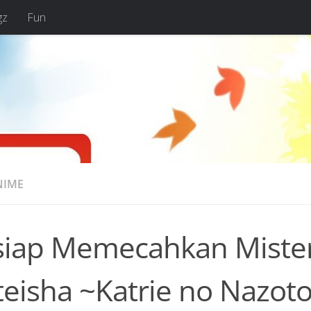
gz
Fun
NIME
siap Memecahkan Misteri
eisha ~Katrie no Nazotok