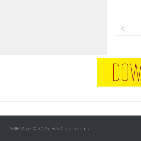
AMH Magz © 2026. Hak Cipta Terdaftar.