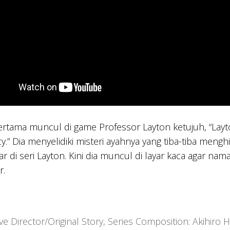
pertama muncul di game Professor Layton ketujuh, “Layton
y.” Dia menyelidiki misteri ayahnya yang tiba-tiba meng
ar di seri Layton. Kini dia muncul di layar kaca agar n
r.
ive Director/Original Story, Series Composition: Akihiro