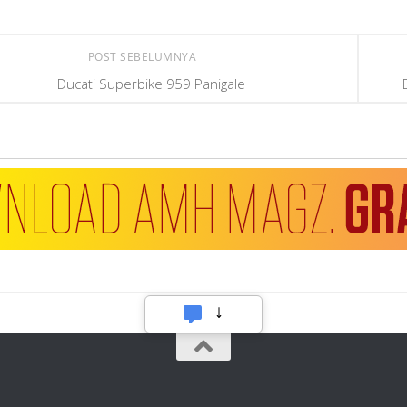
POST SEBELUMNYA
Ducati Superbike 959 Panigale
Hubungi Kami