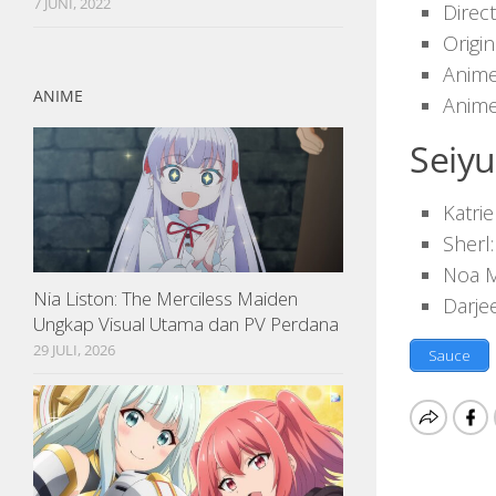
7 JUNI, 2022
Direc
Origi
Anime
ANIME
Anime
Seiy
Katri
Sherl
Noa M
Nia Liston: The Merciless Maiden
Darje
Ungkap Visual Utama dan PV Perdana
29 JULI, 2026
Sauce