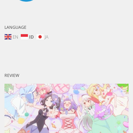
LANGUAGE
EN
ID
JA
REVIEW