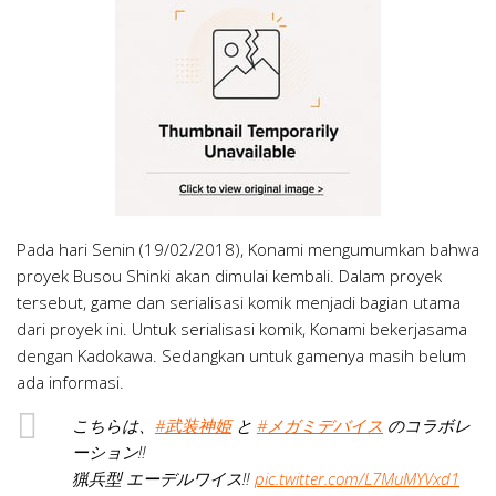
Pada hari Senin (19/02/2018), Konami mengumumkan bahwa
proyek Busou Shinki akan dimulai kembali. Dalam proyek
tersebut, game dan serialisasi komik menjadi bagian utama
dari proyek ini. Untuk serialisasi komik, Konami bekerjasama
dengan Kadokawa. Sedangkan untuk gamenya masih belum
ada informasi.
こちらは、
#武装神姫
と
#メガミデバイス
のコラボレ
ーション‼︎
猟兵型 エーデルワイス‼︎
pic.twitter.com/L7MuMYVxd1