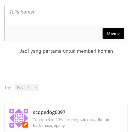
Tag:
Busou Shinki
scopedog0097
Touhou dan SRW fan yang suka baca literatur
berbahasa Jepang