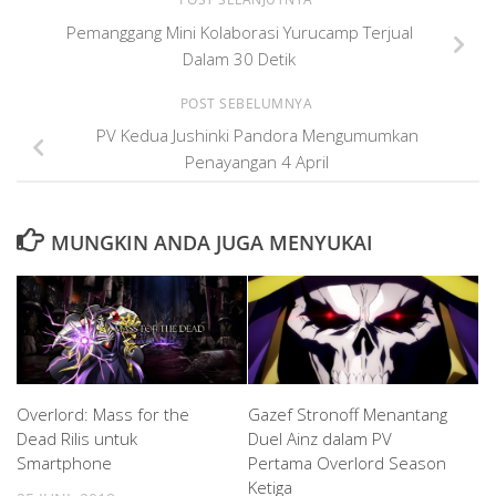
Pemanggang Mini Kolaborasi Yurucamp Terjual
Dalam 30 Detik
POST SEBELUMNYA
PV Kedua Jushinki Pandora Mengumumkan
Penayangan 4 April
MUNGKIN ANDA JUGA MENYUKAI
Overlord: Mass for the
Gazef Stronoff Menantang
Dead Rilis untuk
Duel Ainz dalam PV
Smartphone
Pertama Overlord Season
Ketiga