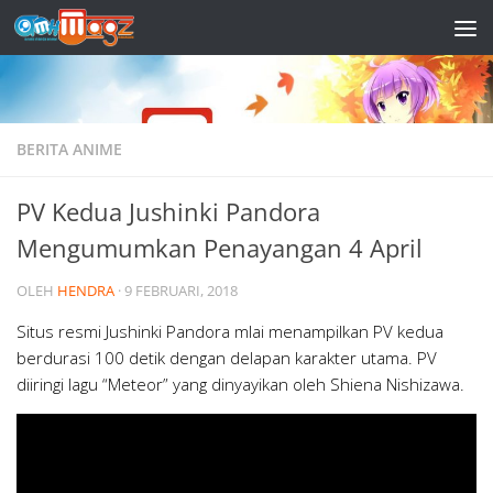
Skip to content
BERITA ANIME
PV Kedua Jushinki Pandora
Mengumumkan Penayangan 4 April
OLEH
HENDRA
·
9 FEBRUARI, 2018
Situs resmi Jushinki Pandora mlai menampilkan PV kedua
berdurasi 100 detik dengan delapan karakter utama. PV
diiringi lagu “Meteor” yang dinyayikan oleh Shiena Nishizawa.