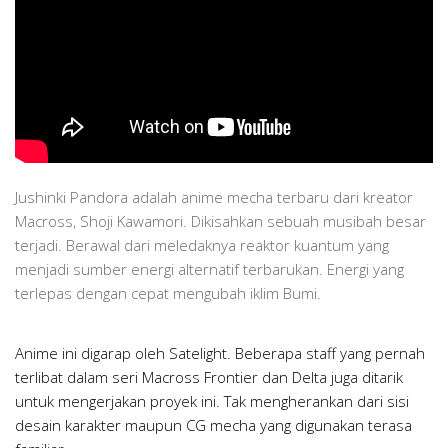
Jushinki Pandora adalah anime mecha terbaru dari kreator
Macross, Shoji Kawamori. Dikisahkan sebuah musibah besar
terjadi. Berawal dari meledaknya reaktor kuantum yang
menjadi sumber energi alternatif terbarukan. Energi yang
terlepas dengan cepat mengubah iklim Bumi.
Anime ini digarap oleh Satelight. Beberapa staff yang pernah
terlibat dalam seri Macross Frontier dan Delta juga ditarik
untuk mengerjakan proyek ini. Tak mengherankan dari sisi
desain karakter maupun CG mecha yang digunakan terasa