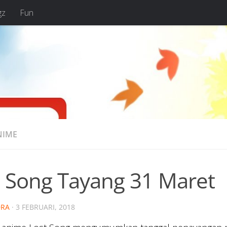
gz
Fun
NIME
t Song Tayang 31 Maret
RA
·
3 FEBRUARI, 2018