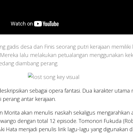
ng gadis desa dan Finis seorang putri kerajaan memili
. Mereka lalu melakukan petualangan menggunakan keku
edang diambang perang.
dideskripsikan sebagai opera fantasi. Dua karakter uta
 perang antar kerajaan.
an Morita akan menulis naskah sekaligus mengarahkan 
ango dengan total 12 episode. Tomonori Fukuda (Robot
Aki Hata menjadi penulis lirik lagu-lagu yang digunakan