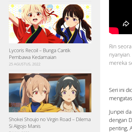
Rin seora
Lycoris Recoil – Bunga Cantik
nyanyian
Pembawa Kedamaian
mereka s
25 AGUSTUS, 2022
Seri ini 
mengatasi
Junpei d
Shokei Shoujo no Virgin Road – Dilema
dengan Dw
Si Algojo Manis
penting, 