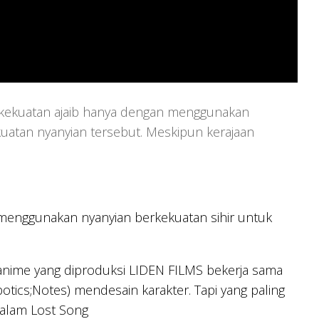
ki kekuatan ajaib hanya dengan menggunakan
atan nyanyian tersebut. Meskipun kerajaan
ma menggunakan nyanyian berkekuatan sihir untuk
anime yang diproduksi LIDEN FILMS bekerja sama
ics;Notes) mendesain karakter. Tapi yang paling
 dalam Lost Song