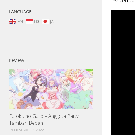
PV kedua
LANGUAGE
EN
ID
JA
REVIEW
Futoku no Guild – Anggota Party
Tambah Beban
31 DESEMBER, 2022