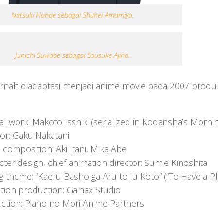
Natsuki Hanae sebagai Shuhei Amamiya.
Junichi Suwabe sebagai Sousuke Ajino.
pernah diadaptasi menjadi anime movie pada 2007 produk
nal work: Makoto Isshiki (serialized in Kodansha’s Mor
tor: Gaku Nakatani
 composition: Aki Itani, Mika Abe
cter design, chief animation director: Sumie Kinoshita
g theme: “Kaeru Basho ga Aru to Iu Koto” (“To Have a P
tion production: Gainax Studio
ction: Piano no Mori Anime Partners