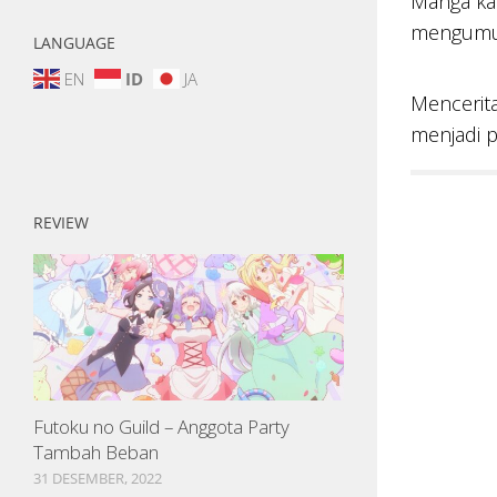
Manga kar
mengumum
LANGUAGE
EN
ID
JA
Mencerit
menjadi p
REVIEW
Futoku no Guild – Anggota Party
Tambah Beban
31 DESEMBER, 2022