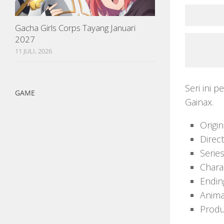
Gacha Girls Corps Tayang Januari
2027
11 JULI, 2026
Seri ini 
GAME
Gainax.
Origi
Direc
Series
Chara
Endin
Anima
Produ