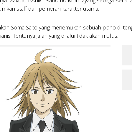
ya Makoto Isshiki, Piano no Mori tayang sebagai serial 
kan staff dan pemeran karakter utama.
akan Soma Saito yang menemukan sebuah piano di tenga
ianis. Tentunya jalan yang dilalui tidak akan mulus.