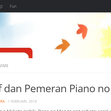
gz
Fun
NIME
ff dan Pemeran Piano n
RA
·
1 FEBRUARI, 2018