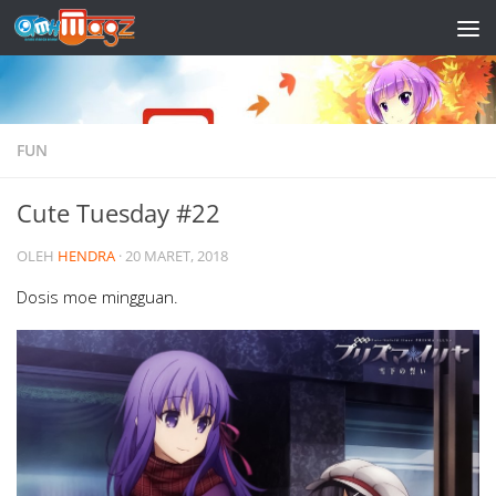
Skip to content
FUN
Cute Tuesday #22
OLEH
HENDRA
·
20 MARET, 2018
Dosis moe mingguan.