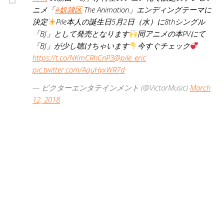
ニメ「
#奴隷区
The Animation」エンディングテーマに
決定
Pile本人の誕生日5月2日（水）に8thシングル
「BJ」として発売となります
同アニメの本PVにて
「BJ」が少し聴けちゃいます
今すぐチェック
https://t.co/NKmCRhCnP3
@pile_eric
pic.twitter.com/AquHyxWR7d
— ビクターエンタテインメント (@VictorMusic)
March
12, 2018