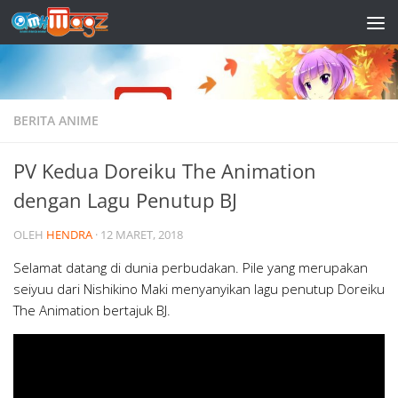
Skip to content
BERITA ANIME
PV Kedua Doreiku The Animation
dengan Lagu Penutup BJ
OLEH
HENDRA
·
12 MARET, 2018
Selamat datang di dunia perbudakan. Pile yang merupakan
seiyuu dari Nishikino Maki menyanyikan lagu penutup Doreiku
The Animation bertajuk BJ.