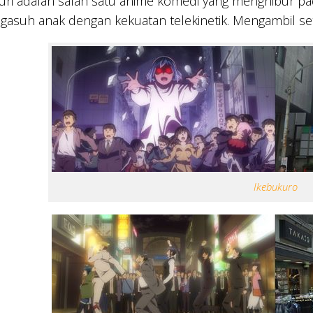
uri adalah salah satu anime komedi yang menghibur p
asuh anak dengan kekuatan telekinetik. Mengambil settin
Ikebukuro