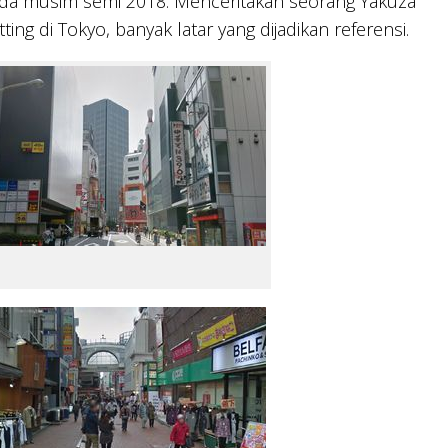
ada musim semi 2018. Menceritakan seorang Yakuza
g di Tokyo, banyak latar yang dijadikan referensi.