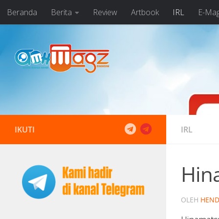
Beranda
Berita
Review
Artbook
IRL
E-Ma
Skip to content
IKUTI
IRL
Hina
OLEH
HEND