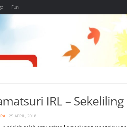
gz
Fun
matsuri IRL – Sekelilin
RA
·
25 APRIL, 2018