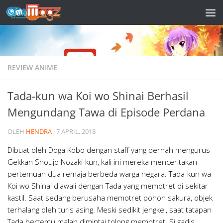
Skip to content
REVIEW ANIME
Tada-kun wa Koi wo Shinai Berhasil
Mengundang Tawa di Episode Perdana
OLEH
HENDRA
·
7 APRIL, 2018
Dibuat oleh Doga Kobo dengan staff yang pernah mengurus
Gekkan Shoujo Nozaki-kun, kali ini mereka menceritakan
pertemuan dua remaja berbeda warga negara. Tada-kun wa
Koi wo Shinai diawali dengan Tada yang memotret di sekitar
kastil. Saat sedang berusaha memotret pohon sakura, objek
terhalang oleh turis asing. Meski sedikit jengkel, saat tatapan
Tada bertemu malah dimintai tolong memotret. Si gadis