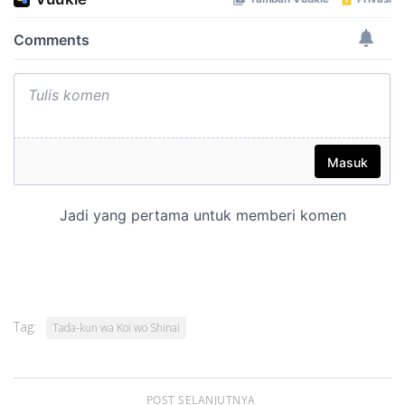
Tag:
Tada-kun wa Koi wo Shinai
POST SELANJUTNYA