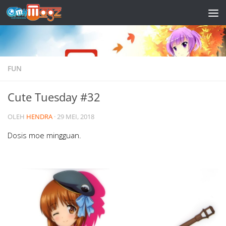
Skip to content
FUN
Cute Tuesday #32
OLEH
HENDRA
·
29 MEI, 2018
Dosis moe mingguan.