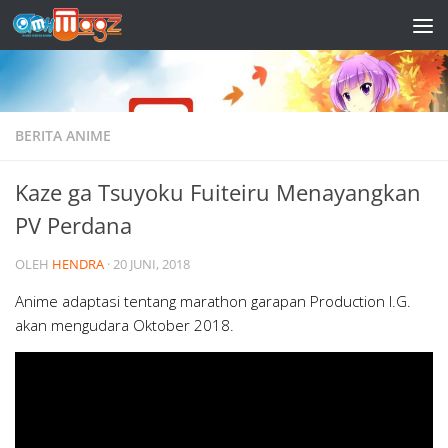
Skip to content
BERITA ANIME
Kaze ga Tsuyoku Fuiteiru Menayangkan
PV Perdana
OLEH
HENDRA
·
20 JUNI, 2018
Anime adaptasi tentang marathon garapan Production I.G.
akan mengudara Oktober 2018.