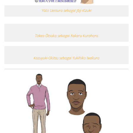
Yūto Uemura sebagai Jōji Kizuki
Takeo Ōtsuka sebagai Kakeru Kurahara
Kazuyuki Okitsu sebagai Yukihiko Iwakura