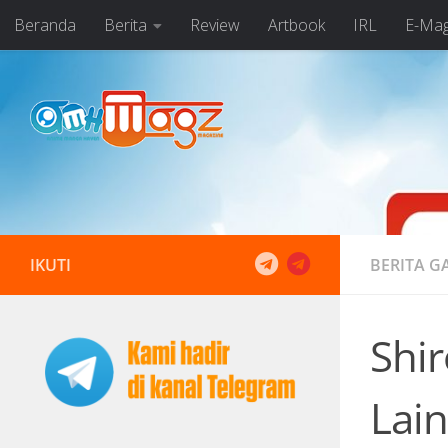
Beranda
Berita
Review
Artbook
IRL
E-Ma
Skip to content
IKUTI
BERITA G
Shi
Lain