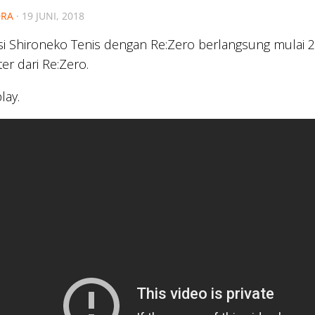
RA
·
19 JUNI, 2018
si Shironeko Tenis dengan Re:Zero berlangsung mulai
ter dari Re:Zero.
lay.