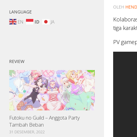
OLEH
HEND
LANGUAGE
Kolabora
EN
ID
JA
tiga karak
PV gamep
REVIEW
Futoku no Guild – Anggota Party
Tambah Beban
31 DESEMBER, 2022