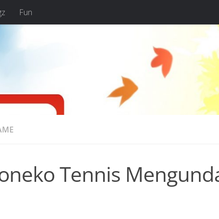
gz
Fun
AME
roneko Tennis Mengunda