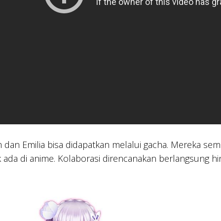
dan Emilia bisa didapatkan melalui gacha. Mereka sem
k ada di anime. Kolaborasi direncanakan berlangsung hin