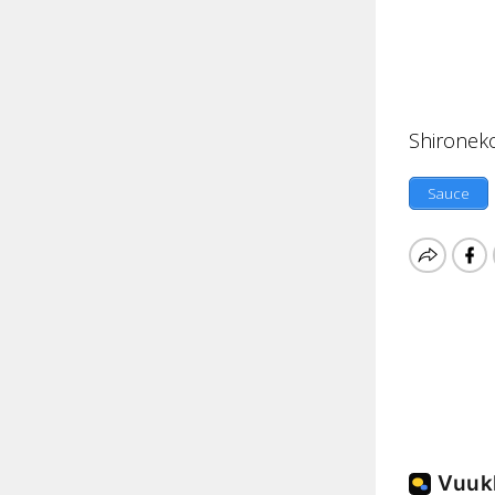
Shironeko
Sauce