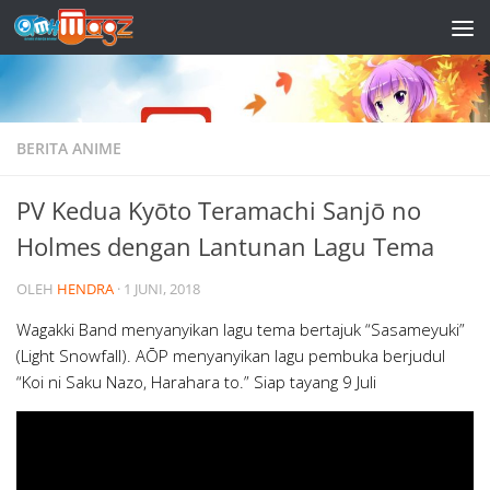
Skip to content
BERITA ANIME
PV Kedua Kyōto Teramachi Sanjō no
Holmes dengan Lantunan Lagu Tema
OLEH
HENDRA
·
1 JUNI, 2018
Wagakki Band menyanyikan lagu tema bertajuk “Sasameyuki”
(Light Snowfall). AŌP menyanyikan lagu pembuka berjudul
“Koi ni Saku Nazo, Harahara to.” Siap tayang 9 Juli