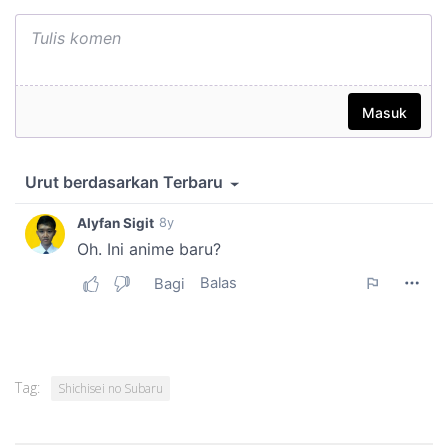
Tag:
Shichisei no Subaru