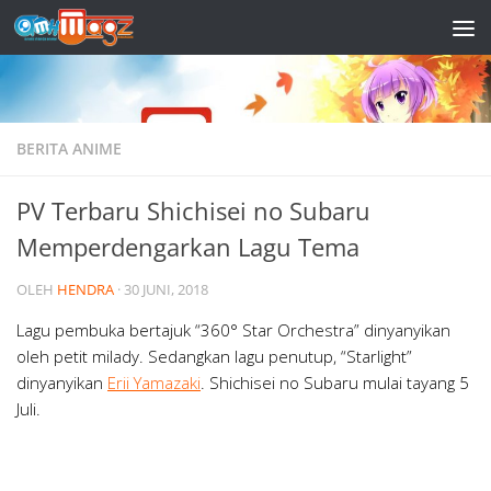
Skip to content
BERITA ANIME
PV Terbaru Shichisei no Subaru
Memperdengarkan Lagu Tema
OLEH
HENDRA
·
30 JUNI, 2018
Lagu pembuka bertajuk “360° Star Orchestra” dinyanyikan
oleh petit milady. Sedangkan lagu penutup, “Starlight”
dinyanyikan
Erii Yamazaki
. Shichisei no Subaru mulai tayang 5
Juli.