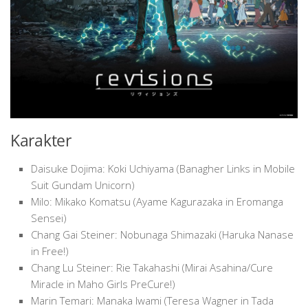
Karakter
Daisuke Dojima: Koki Uchiyama (Banagher Links in Mobile
Suit Gundam Unicorn)
Milo: Mikako Komatsu (Ayame Kagurazaka in Eromanga
Sensei)
Chang Gai Steiner: Nobunaga Shimazaki (Haruka Nanase
in Free!)
Chang Lu Steiner: Rie Takahashi (Mirai Asahina/Cure
Miracle in Maho Girls PreCure!)
Marin Temari: Manaka Iwami (Teresa Wagner in Tada