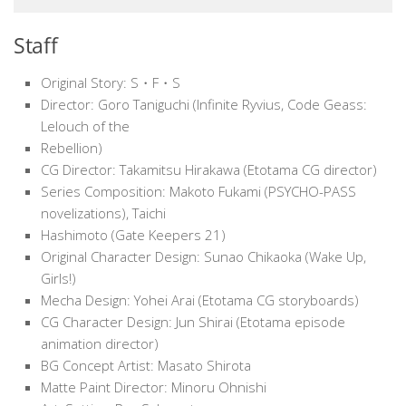
Staff
Original Story: S・F・S
Director: Goro Taniguchi (Infinite Ryvius, Code Geass:
Lelouch of the
Rebellion)
CG Director: Takamitsu Hirakawa (Etotama CG director)
Series Composition: Makoto Fukami (PSYCHO-PASS
novelizations), Taichi
Hashimoto (Gate Keepers 21)
Original Character Design: Sunao Chikaoka (Wake Up,
Girls!)
Mecha Design: Yohei Arai (Etotama CG storyboards)
CG Character Design: Jun Shirai (Etotama episode
animation director)
BG Concept Artist: Masato Shirota
Matte Paint Director: Minoru Ohnishi