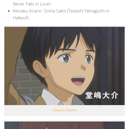
Never Falls in Love)
Keisaku Asano: Soma Saito (Tadashi Yamaguchi in
Haikyu!!)
Daisuke Dojima