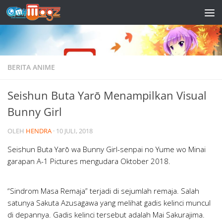
Skip to content
BERITA ANIME
Seishun Buta Yarō Menampilkan Visual
Bunny Girl
OLEH
HENDRA
·
10 JULI, 2018
Seishun Buta Yarō wa Bunny Girl-senpai no Yume wo Minai
garapan A-1 Pictures mengudara Oktober 2018.
“Sindrom Masa Remaja” terjadi di sejumlah remaja. Salah
satunya Sakuta Azusagawa yang melihat gadis kelinci muncul
di depannya. Gadis kelinci tersebut adalah Mai Sakurajima.