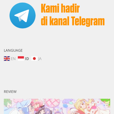
LANGUAGE
EN
ID
JA
REVIEW