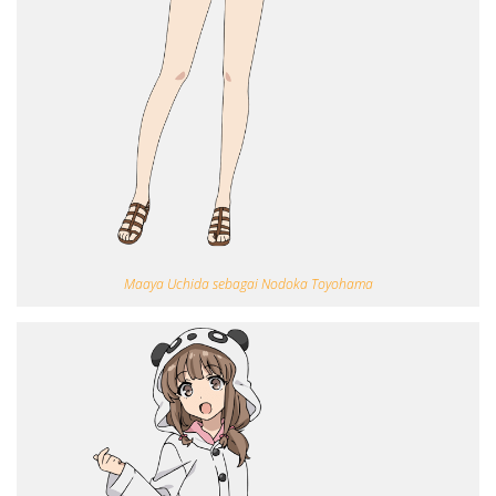
Maaya Uchida sebagai Nodoka Toyohama