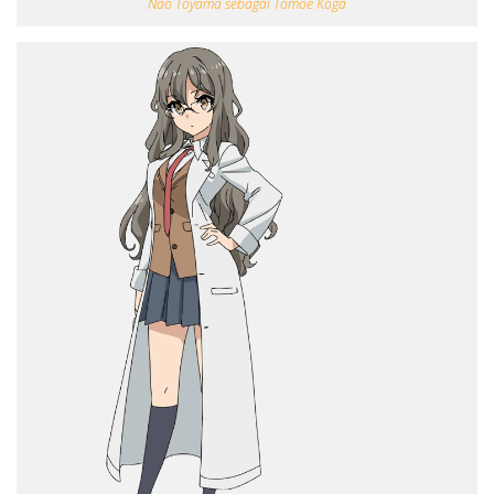
Nao Tōyama sebagai Tomoe Koga