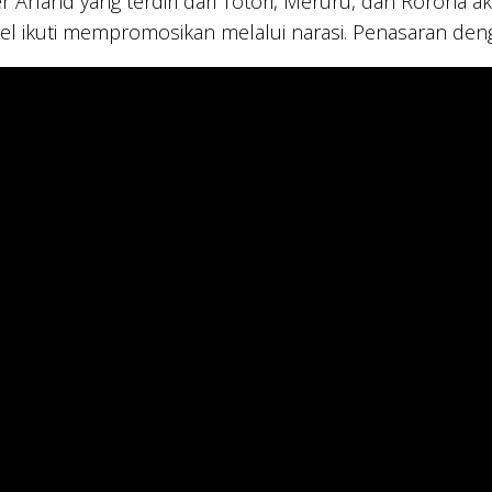
ier Arland yang terdiri dari Totori, Meruru, dan Rorona a
el ikuti mempromosikan melalui narasi. Penasaran den