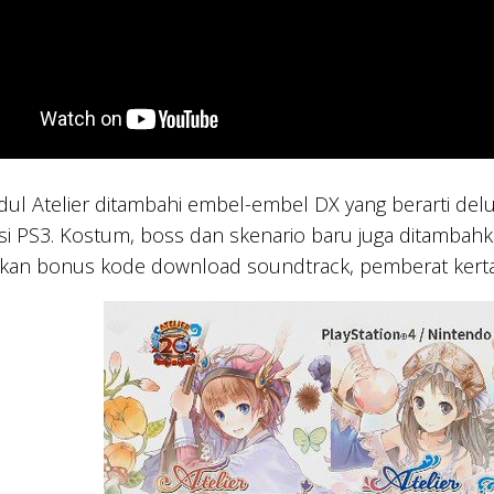
ul Atelier ditambahi embel-embel DX yang berarti delu
versi PS3. Kostum, boss dan skenario baru juga ditambahk
an bonus kode download soundtrack, pemberat kertas be