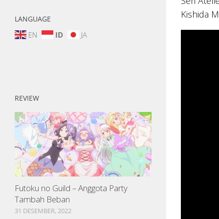
Seri Atel
Kishida M
LANGUAGE
EN
ID
JA
REVIEW
Futoku no Guild – Anggota Party
Tambah Beban
31 DESEMBER, 2022