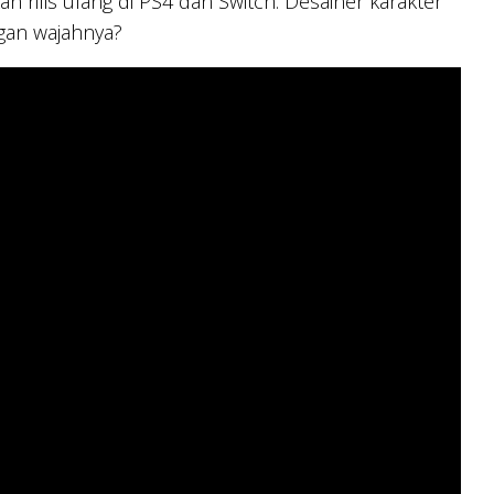
kan rilis ulang di PS4 dan Switch. Desainer karakter
gan wajahnya?