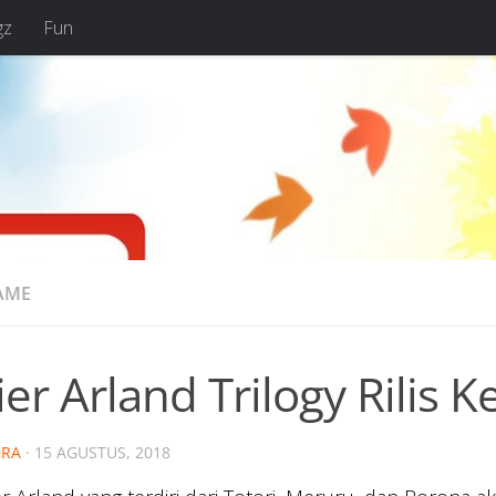
gz
Fun
AME
ier Arland Trilogy Rilis 
RA
·
15 AGUSTUS, 2018