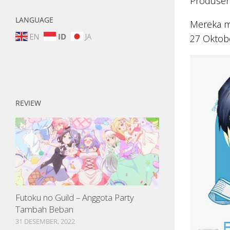
Produse
LANGUAGE
Mereka me
EN
ID
JA
27 Oktobe
REVIEW
Futoku no Guild – Anggota Party
Tambah Beban
31 DESEMBER, 2022