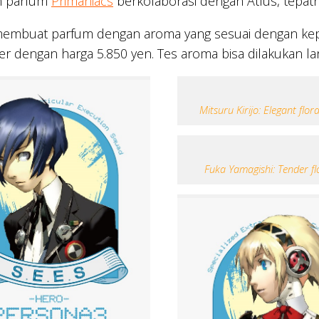
n parfum
Primaniacs
berkolaborasi dengan Atlus, tepat
mbuat parfum dengan aroma yang sesuai dengan kepriba
r dengan harga 5.850 yen. Tes aroma bisa dilakukan la
Mitsuru Kirijo: Elegant flor
Fuka Yamagishi: Tender fl