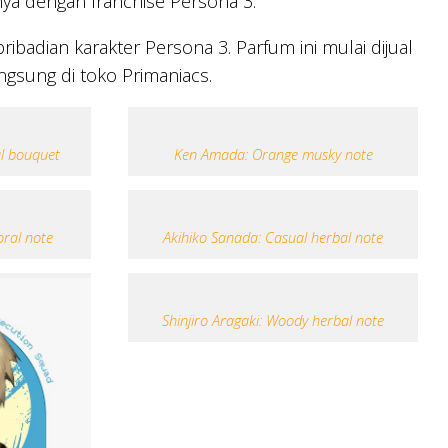
nya dengan franchise Persona 3.
dian karakter Persona 3. Parfum ini mulai dijual
ngsung di toko Primaniacs.
al bouquet
Ken Amada: Orange musky note
oral note
Akihiko Sanada: Casual herbal note
Shinjiro Aragaki: Woody herbal note