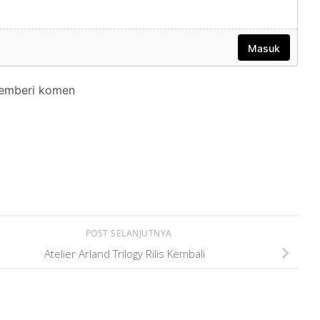
POST SELANJUTNYA
Atelier Arland Trilogy Rilis Kembali