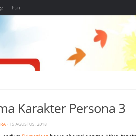
gz
Fun
ma Karakter Persona 3
RA
·
15 AGUSTUS, 2018