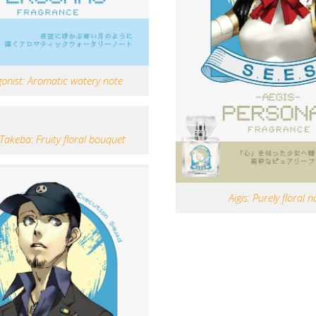
onist: Aromatic watery note
Takeba: Fruity floral bouquet
Aigis: Purely floral n