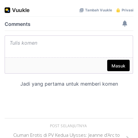
POST SELANJUTNYA
Ciuman Erotis di PV Kedua Ulysses: Jeanne d’Arc to