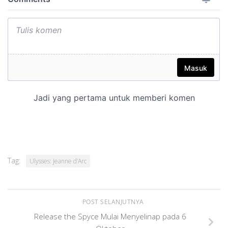
Tag:
Ulysses: Jeanne d’Arc
POST SELANJUTNYA
Release the Spyce Mulai Menyelinap pada 6