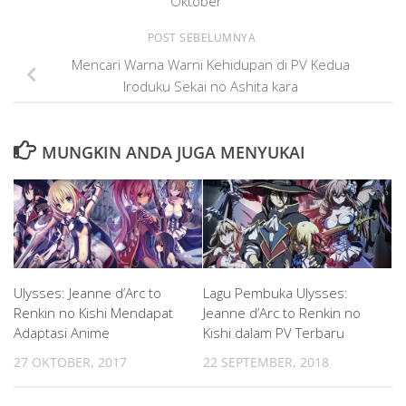
Oktober
POST SEBELUMNYA
Mencari Warna Warni Kehidupan di PV Kedua
Iroduku Sekai no Ashita kara
MUNGKIN ANDA JUGA MENYUKAI
Ulysses: Jeanne d’Arc to
Lagu Pembuka Ulysses:
Renkin no Kishi Mendapat
Jeanne d’Arc to Renkin no
Adaptasi Anime
Kishi dalam PV Terbaru
27 OKTOBER, 2017
22 SEPTEMBER, 2018